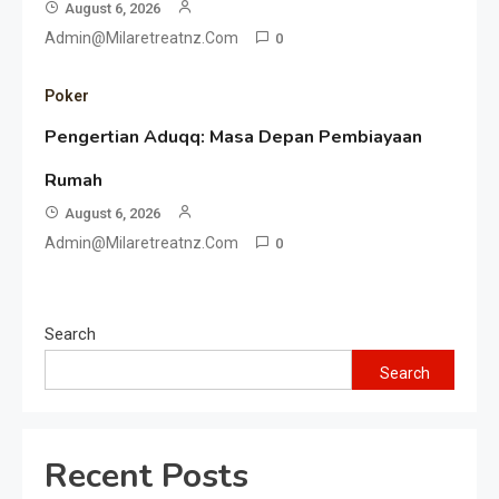
August 6, 2026
Admin@milaretreatnz.com
0
Poker
Pengertian Aduqq: Masa Depan Pembiayaan
Rumah
August 6, 2026
Admin@milaretreatnz.com
0
Search
Search
Recent Posts