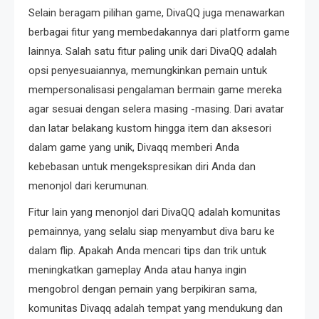
Selain beragam pilihan game, DivaQQ juga menawarkan
berbagai fitur yang membedakannya dari platform game
lainnya. Salah satu fitur paling unik dari DivaQQ adalah
opsi penyesuaiannya, memungkinkan pemain untuk
mempersonalisasi pengalaman bermain game mereka
agar sesuai dengan selera masing -masing. Dari avatar
dan latar belakang kustom hingga item dan aksesori
dalam game yang unik, Divaqq memberi Anda
kebebasan untuk mengekspresikan diri Anda dan
menonjol dari kerumunan.
Fitur lain yang menonjol dari DivaQQ adalah komunitas
pemainnya, yang selalu siap menyambut diva baru ke
dalam flip. Apakah Anda mencari tips dan trik untuk
meningkatkan gameplay Anda atau hanya ingin
mengobrol dengan pemain yang berpikiran sama,
komunitas Divaqq adalah tempat yang mendukung dan