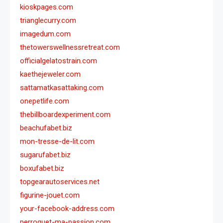
kioskpages.com
trianglecurry.com
imagedum.com
thetowerswellnessretreat.com
officialgelatostrain.com
kaethejeweler.com
sattamatkasattaking.com
onepetlife.com
thebillboardexperiment.com
beachufabet.biz
mon-tresse-de-lit.com
sugarufabet.biz
boxufabet.biz
topgearautoservices.net
figurine-jouet.com
your-facebook-address.com
perroquet-ma-passion.com