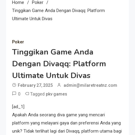
Home
Poker
Tinggikan Game Anda Dengan Divaqq: Platform
Ultimate Untuk Divas
Poker
Tinggikan Game Anda
Dengan Divaqq: Platform
Ultimate Untuk Divas
February 27, 2025
admin@milaretreatnz.com
0
Tagged
pkv games
[ad_1]
Apakah Anda seorang diva game yang mencari
platform yang melayani gaya dan preferensi Anda yang
unik? Tidak terlihat lagi dari Divaqq, platform utama bagi