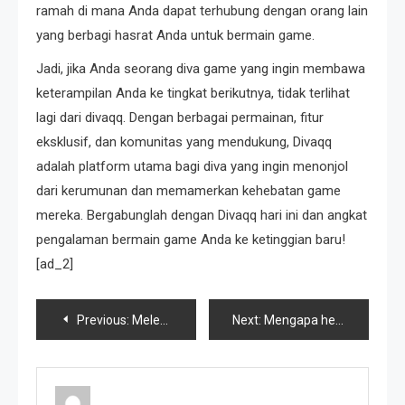
ramah di mana Anda dapat terhubung dengan orang lain
yang berbagi hasrat Anda untuk bermain game.
Jadi, jika Anda seorang diva game yang ingin membawa
keterampilan Anda ke tingkat berikutnya, tidak terlihat
lagi dari divaqq. Dengan berbagai permainan, fitur
eksklusif, dan komunitas yang mendukung, Divaqq
adalah platform utama bagi diva yang ingin menonjol
dari kerumunan dan memamerkan kehebatan game
mereka. Bergabunglah dengan Divaqq hari ini dan angkat
pengalaman bermain game Anda ke ketinggian baru!
[ad_2]
Post
Previous:
Melepaskan Kekuatan Abangqq: Pandangan yang lebih dekat pada masa depan perjudian online
Next:
Mengapa hematqq adalah pilihan utama untuk gamer di mana -mana
navigation