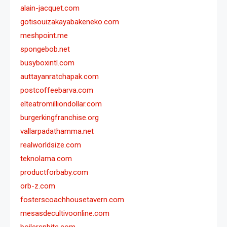
alain-jacquet.com
gotisouizakayabakeneko.com
meshpoint.me
spongebob.net
busyboxintl.com
auttayanratchapak.com
postcoffeebarva.com
elteatromilliondollar.com
burgerkingfranchise.org
vallarpadathamma.net
realworldsize.com
teknolama.com
productforbaby.com
orb-z.com
fosterscoachhousetavern.com
mesasdecultivoonline.com