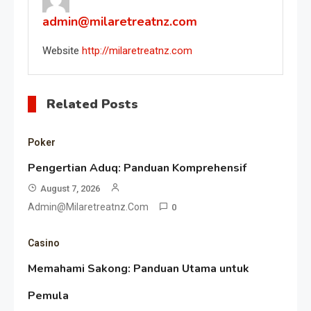
admin@milaretreatnz.com
Website
http://milaretreatnz.com
Related Posts
Poker
Pengertian Aduq: Panduan Komprehensif
August 7, 2026
Admin@milaretreatnz.com
0
Casino
Memahami Sakong: Panduan Utama untuk
Pemula