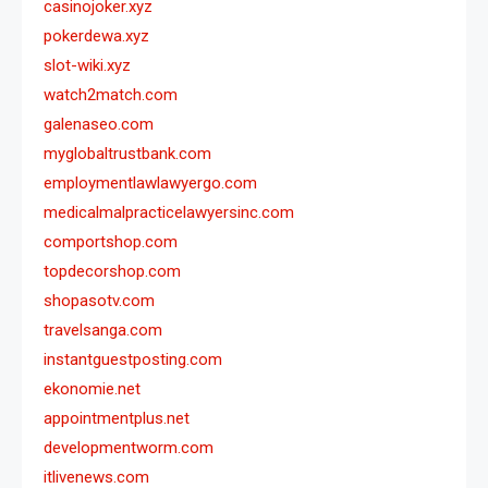
casinojoker.xyz
pokerdewa.xyz
slot-wiki.xyz
watch2match.com
galenaseo.com
myglobaltrustbank.com
employmentlawlawyergo.com
medicalmalpracticelawyersinc.com
comportshop.com
topdecorshop.com
shopasotv.com
travelsanga.com
instantguestposting.com
ekonomie.net
appointmentplus.net
developmentworm.com
itlivenews.com