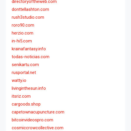
directoryoftheweb.com
donttellashton.com
rush3studio.com
roro90.com
herzio.com
in-hi5.com
krainafantasy.info
todas-noticias.com
senikartu.com
rusportal.net
watty.io
livinginthesun.info
itsriz.com
cargoods.shop
capetownacupuncture.com
bitcoinvideospro.com
cosmiccrowcollective.com