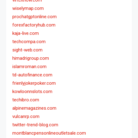
virtcitnow.com
wiselymap.com
prochatgptonline.com
forexfactoryhub.com
kaja-live.com
techcompa.com
sight-web.com
himadrigroup.com
islamroman.com
td-autofinance.com
frienlyjokerpoker.com
kowloonnslots.com
techibro.com
alpinemagazines.com
vulcanrp.com
twitter-trend-blog.com
montblancpensonlineoutletsale.com