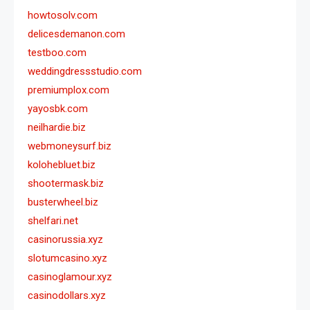
howtosolv.com
delicesdemanon.com
testboo.com
weddingdressstudio.com
premiumplox.com
yayosbk.com
neilhardie.biz
webmoneysurf.biz
kolohebluet.biz
shootermask.biz
busterwheel.biz
shelfari.net
casinorussia.xyz
slotumcasino.xyz
casinoglamour.xyz
casinodollars.xyz