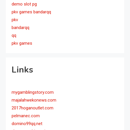
demo slot pg
pkv games bandarqq
pkv
bandarqq
qq
pkv games
Links
mygamblingstory.com
majalahwekonews.com
2017hoganoutlet.com
pelmanec.com
domino99qq.net