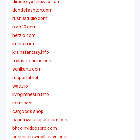
directoryoftheweb.com
donttellashton.com
rush3studio.com
roro90.com
herzio.com
in-hi5.com
krainafantasy.info
todas-noticias.com
senikartu.com
rusportal.net
watty.io
livinginthesun.info
itsriz.com
cargoods.shop
capetownacupuncture.com
bitcoinvideospro.com
cosmiccrowcollective.com