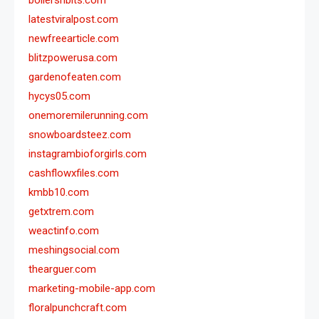
boilersnbits.com
latestviralpost.com
newfreearticle.com
blitzpowerusa.com
gardenofeaten.com
hycys05.com
onemoremilerunning.com
snowboardsteez.com
instagrambioforgirls.com
cashflowxfiles.com
kmbb10.com
getxtrem.com
weactinfo.com
meshingsocial.com
thearguer.com
marketing-mobile-app.com
floralpunchcraft.com