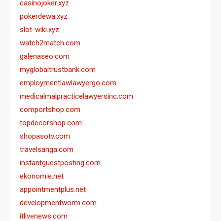
casinojoker.xyz
pokerdewa.xyz
slot-wiki.xyz
watch2match.com
galenaseo.com
myglobaltrustbank.com
employmentlawlawyergo.com
medicalmalpracticelawyersinc.com
comportshop.com
topdecorshop.com
shopasotv.com
travelsanga.com
instantguestposting.com
ekonomie.net
appointmentplus.net
developmentworm.com
itlivenews.com