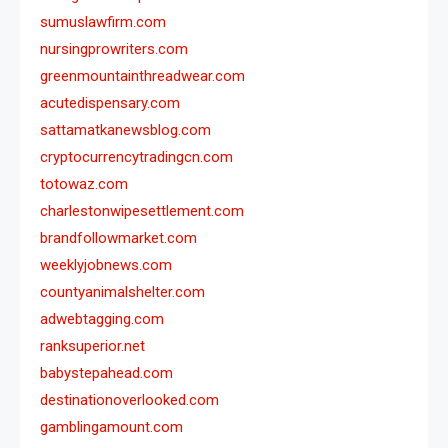
sumuslawfirm.com
nursingprowriters.com
greenmountainthreadwear.com
acutedispensary.com
sattamatkanewsblog.com
cryptocurrencytradingcn.com
totowaz.com
charlestonwipesettlement.com
brandfollowmarket.com
weeklyjobnews.com
countyanimalshelter.com
adwebtagging.com
ranksuperior.net
babystepahead.com
destinationoverlooked.com
gamblingamount.com