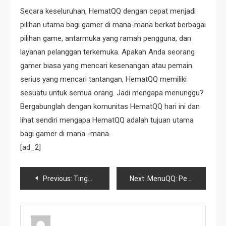
Secara keseluruhan, HematQQ dengan cepat menjadi
pilihan utama bagi gamer di mana-mana berkat berbagai
pilihan game, antarmuka yang ramah pengguna, dan
layanan pelanggan terkemuka. Apakah Anda seorang
gamer biasa yang mencari kesenangan atau pemain
serius yang mencari tantangan, HematQQ memiliki
sesuatu untuk semua orang. Jadi mengapa menunggu?
Bergabunglah dengan komunitas HematQQ hari ini dan
lihat sendiri mengapa HematQQ adalah tujuan utama
bagi gamer di mana -mana.
[ad_2]
Post
Previous:
Tinggikan game Anda dengan Divaqq: Platform Ultimate untuk Divas
Next:
MenuQQ: Pengalaman bersantap terbaik di kota
navigation