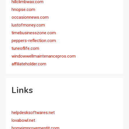
hillclimbwax.com
hnopse.com
occasionnews.com
lustofmoney.com
timebusinesszone.com
peppers-reflection.com
tuneoflife.com
windowwellmaintenancepros.com
affiliateholder.com
Links
helpdesksoftwares.net
lovabowl.net
homeimprovementit.com