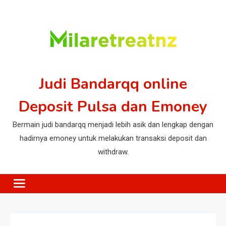
Skip
to
content
Judi Bandarqq online
Deposit Pulsa dan Emoney
Bermain judi bandarqq menjadi lebih asik dan lengkap dengan
hadirnya emoney untuk melakukan transaksi deposit dan
withdraw.