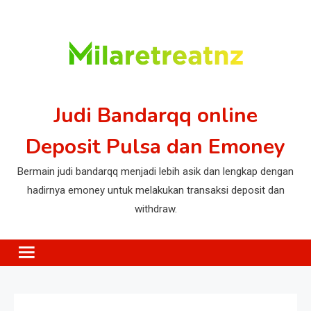
Skip
to
content
Judi Bandarqq online
Deposit Pulsa dan Emoney
Bermain judi bandarqq menjadi lebih asik dan lengkap dengan
hadirnya emoney untuk melakukan transaksi deposit dan
withdraw.