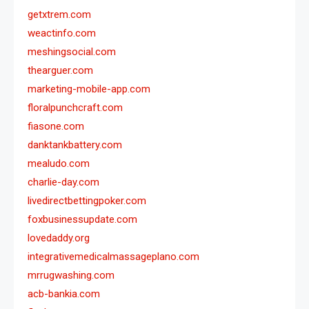
getxtrem.com
weactinfo.com
meshingsocial.com
thearguer.com
marketing-mobile-app.com
floralpunchcraft.com
fiasone.com
danktankbattery.com
mealudo.com
charlie-day.com
livedirectbettingpoker.com
foxbusinessupdate.com
lovedaddy.org
integrativemedicalmassageplano.com
mrrugwashing.com
acb-bankia.com