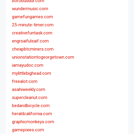
borobuddur.com
wundermusic.com
gamefungames.com
25-minute-timer.com
creativefuntask.com
engrsaifulsaif.com
cheapbtcminers.com
unionstationtogeorgetown.com
iamayudoc.com
mylittlebighead.com
freealot.com
asahiweekly.com
supercleanut.com
bedandbicycle.com
heraldcalifornia.com
graphicmonkeys.com
gamepixies.com