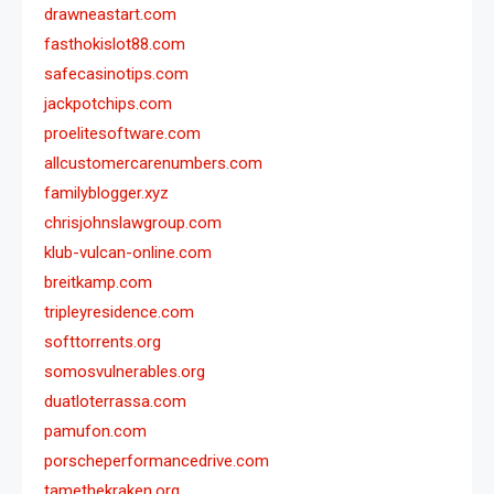
drawneastart.com
fasthokislot88.com
safecasinotips.com
jackpotchips.com
proelitesoftware.com
allcustomercarenumbers.com
familyblogger.xyz
chrisjohnslawgroup.com
klub-vulcan-online.com
breitkamp.com
tripleyresidence.com
softtorrents.org
somosvulnerables.org
duatloterrassa.com
pamufon.com
porscheperformancedrive.com
tamethekraken.org