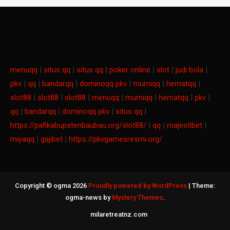
menuqq
|
situs qq
|
situs qq
|
poker online
|
slot
|
judi bola
|
pkv
|
qq
|
bandarqq
|
dominoqq pkv
|
murniqq
|
hematqq
|
slot88
|
slot88
|
slot88
|
menuqq
|
murniqq
|
hematqq
|
pkv
|
qq
|
bandarqq
|
dominoqq pkv
|
situs qq
|
https://pafikabupatenbaubau.org/slot88/
|
qq
|
majestibet
|
miyaqq
|
gajibet
|
https://pkvgamesresmi.org/
Copyright © ogma 2026
Proudly powered by WordPress
|
Theme:
ogma-news by
Mystery Themes
.
milaretreatnz.com