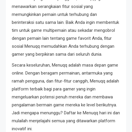
menawarkan serangkaian fitur sosial yang
memungkinkan pemain untuk terhubung dan
berinteraksi satu sama lain. Baik Anda ingin membentuk
tim untuk game multipemain atau sekadar mengobrol
dengan pemain lain tentang game favorit Anda, fitur
sosial Menuqq memudahkan Anda terhubung dengan
gamer yang berpikiran sama dari seluruh dunia.
Secara keseluruhan, Menuqq adalah masa depan game
online. Dengan beragam permainan, antarmuka yang
ramah pengguna, dan fitur-fitur canggih, Menuqq adalah
platform terbaik bagi para gamer yang ingin
mengeluarkan potensi penuh mereka dan membawa
pengalaman bermain game mereka ke level berikutnya.
Jadi mengapa menunggu? Daftar ke Menuqq hari ini dan
mulailah menjelajahi semua yang ditawarkan platform
inovatif ini.