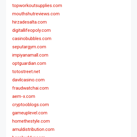
topworkoutsupplies.com
mouthshutreviews.com
hirzadesalta.com
digitallifeopoly.com
casinobubbles.com
seputargym.com
impiyanamall.com
optguardian.com
totostreet.net
davilcasino.com
fraudwatchai.com
aem-x.com
cryptooblogs.com
gameuplevel.com
homethestyle.com
amuldistribution.com