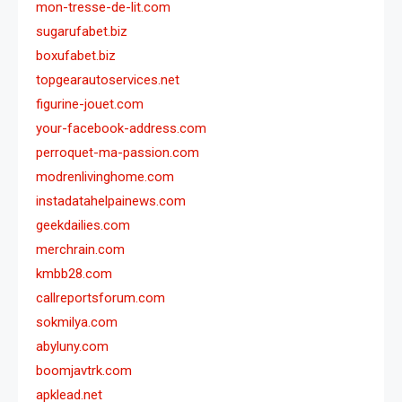
mon-tresse-de-lit.com
sugarufabet.biz
boxufabet.biz
topgearautoservices.net
figurine-jouet.com
your-facebook-address.com
perroquet-ma-passion.com
modrenlivinghome.com
instadatahelpainews.com
geekdailies.com
merchrain.com
kmbb28.com
callreportsforum.com
sokmilya.com
abyluny.com
boomjavtrk.com
apklead.net