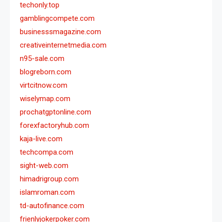
techonly.top
gamblingcompete.com
businesssmagazine.com
creativeinternetmedia.com
n95-sale.com
blogreborn.com
virtcitnow.com
wiselymap.com
prochatgptonline.com
forexfactoryhub.com
kaja-live.com
techcompa.com
sight-web.com
himadrigroup.com
islamroman.com
td-autofinance.com
frienlyjokerpoker.com