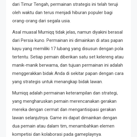
dari Timur Tengah, permainan strategis ini telah teruji
oleh waktu dan terus menjadi hiburan populer bagi
orang-orang dari segala usia.
Asal muasal Murniqq tidak jelas, namun diyakini berasal
dari Persia kuno. Permainan ini dimainkan di atas papan
kayu yang memiliki 17 lubang yang disusun dengan pola
tertentu. Setiap pemain diberikan satu set kelereng atau
manik-manik berwarna, dan tujuan permainan ini adalah
menggerakkan bidak Anda di sekitar papan dengan cara
yang strategis untuk menangkap bidak lawan.
Murniqq adalah permainan keterampilan dan strategi,
yang mengharuskan pemain merencanakan gerakan
mereka dengan cermat dan mengantisipasi gerakan
lawan selanjutnya. Game ini dapat dimainkan dengan
dua pemain atau dalam tim, menambahkan elemen
kompetisi dan kolaborasi pada gameplaynya.