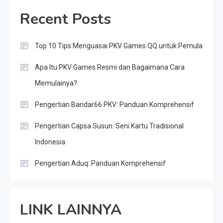
Recent Posts
Top 10 Tips Menguasai PKV Games QQ untuk Pemula
Apa Itu PKV Games Resmi dan Bagaimana Cara
Memulainya?
Pengertian Bandar66 PKV: Panduan Komprehensif
Pengertian Capsa Susun: Seni Kartu Tradisional
Indonesia
Pengertian Aduq: Panduan Komprehensif
LINK LAINNYA