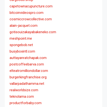
capetownacupuncture.com
bitcoinvideospro.com
cosmiccrowcollective.com
alain-jacquet.com
gotisouizakayabakeneko.com
meshpoint.me
spongebob.net
busyboxintl.com
auttayanratchapak.com
postcoffeebarva.com
elteatromilliondollar.com
burgerkingfranchise.org
vallarpadathamma.net
realworldsize.com
teknolama.com
productforbaby.com