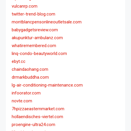
vulcanrp.com
twitter-trend-blog.com
montblancpensonlineoutletsale.com
babygadgetsreview.com
akupunktur-ambulanz.com
whatiremembered.com
linq-condo-beautyworld.com
ebyt.cc
chaindaohang.com
drmarkbuddha.com
lg-air-conditioning-maintenance.com
infoorator.com
novte.com
7hpizzaeasternmarket.com
hollaendisches-viertel.com
proengine-ultra24.com