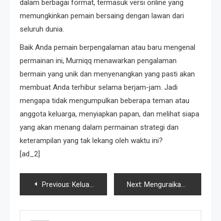
dalam berbagai format, termasuk versi online yang
memungkinkan pemain bersaing dengan lawan dari
seluruh dunia.
Baik Anda pemain berpengalaman atau baru mengenal
permainan ini, Murniqq menawarkan pengalaman
bermain yang unik dan menyenangkan yang pasti akan
membuat Anda terhibur selama berjam-jam. Jadi
mengapa tidak mengumpulkan beberapa teman atau
anggota keluarga, menyiapkan papan, dan melihat siapa
yang akan menang dalam permainan strategi dan
keterampilan yang tak lekang oleh waktu ini?
[ad_2]
Post
Previous:
Keluarkan Potensi Permainan Anda dengan Menuqq: Masa Depan Permainan Online
Next:
Menguraikan Manfaat Bandarjudiqq: Mengapa Ini Mengubah Permainan bagi Para Penjudi
navigation