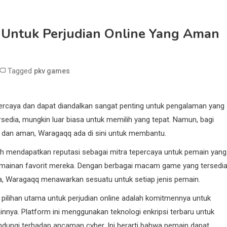
Untuk Perjudian Online Yang Aman
Tagged
pkv games
percaya dan dapat diandalkan sangat penting untuk pengalaman yang
sedia, mungkin luar biasa untuk memilih yang tepat. Namun, bagi
 dan aman, Waragaqq ada di sini untuk membantu.
ah mendapatkan reputasi sebagai mitra tepercaya untuk pemain yang
rmainan favorit mereka. Dengan berbagai macam game yang tersedia
ya, Waragaqq menawarkan sesuatu untuk setiap jenis pemain.
ilihan utama untuk perjudian online adalah komitmennya untuk
nya. Platform ini menggunakan teknologi enkripsi terbaru untuk
ndungi terhadap ancaman cyber. Ini berarti bahwa pemain dapat