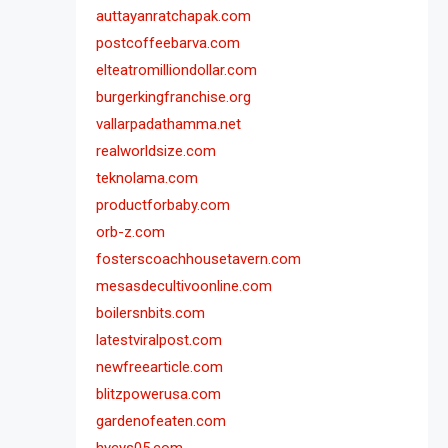
auttayanratchapak.com
postcoffeebarva.com
elteatromilliondollar.com
burgerkingfranchise.org
vallarpadathamma.net
realworldsize.com
teknolama.com
productforbaby.com
orb-z.com
fosterscoachhousetavern.com
mesasdecultivoonline.com
boilersnbits.com
latestviralpost.com
newfreearticle.com
blitzpowerusa.com
gardenofeaten.com