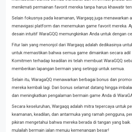
menikmati permainan favorit mereka tanpa harus khawatir ten
Selain fokusnya pada keamanan, Wargaqq juga menawarkan
menavigasi platform dan menemukan game favorit mereka. Ap
desain intuitif WaraGQQ memungkinkan Anda untuk dengan ce
Fitur lain yang menonjol dari Wargaqq adalah dedikasinya unt
untuk memastikan bahwa semua game dimainkan secara adil 
Komitmen terhadap keadilan ini telah membuat WaraGQQ seba
memberikan lapangan bermain yang setinggi untuk semua.
Selain itu, WaragaQQ menawarkan berbagai bonus dan prom
mereka kembali lagi. Dari bonus selamat datang hingga imbal
dan meningkatkan pengalaman bermain game Anda di WaraG
Secara keseluruhan, Wargaqq adalah mitra tepercaya untuk p
keamanan, keadilan, dan antarmuka yang ramah pengguna, pe
pikiran mengetahui bahwa mereka berada di tangan yang baik
mulailah bermain jalan menuju kemenangan besar!