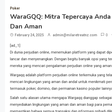
Poker
WaraGQQ: Mitra Tepercaya Anda 
Dan Aman
0
February 24, 2025
admin@milaretreatnz.com
[ad_1]
Di dunia perjudian online, menemukan platform yang dapat di
lancar dan menyenangkan. Dengan begitu banyak opsi yang ter
mereka yang mencari pengalaman perjudian online yang aman
Wargaqq adalah platform perjudian online terkemuka yang tel
mencari lingkungan yang aman dan andal untuk menikmati pe
termasuk poker, domino, dan permainan kasino populer lainn
Salah satu alasan utama mengapa Wargaqq dianggap sebagai p
menyediakan lingkungan yang aman dan aman bagi para pemain
memastikan bahwa semua transaksi dan informasi pribadi dili