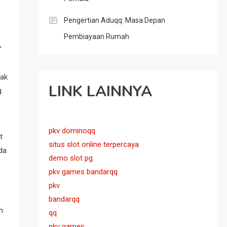
Pengertian Aduqq: Masa Depan
Pembiayaan Rumah
,
cak
LINK LAINNYA
.
pkv dominoqq
t
situs slot online terpercaya
da
demo slot pg
pkv games bandarqq
pkv
bandarqq
n
qq
pkv games