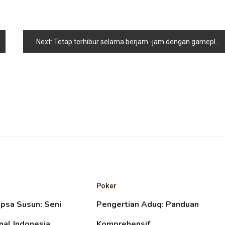
Next:
Tetap terhibur selama berjam -jam dengan gameplay adiktif Depoqq
Poker
psa Susun: Seni
Pengertian Aduq: Panduan
onal Indonesia
Komprehensif