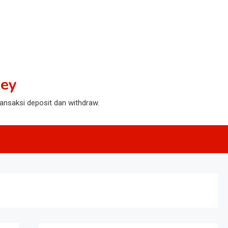
ney
ansaksi deposit dan withdraw.