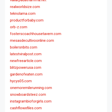
vallarpadathamma.net
realworldsize.com
teknolama.com
productforbaby.com
orb-z.com
fosterscoachhousetavern.com
mesasdecultivoonline.com
boilersnbits.com
latestviralpost.com
newfreearticle.com
blitzpowerusa.com
gardenofeaten.com
hycys05.com
onemoremilerunning.com
snowboardsteez.com
instagrambioforgirls.com
cashflowxfiles.com