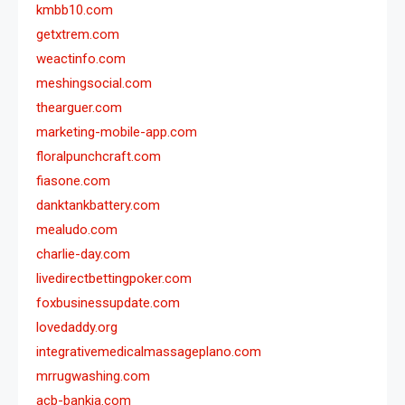
kmbb10.com
getxtrem.com
weactinfo.com
meshingsocial.com
thearguer.com
marketing-mobile-app.com
floralpunchcraft.com
fiasone.com
danktankbattery.com
mealudo.com
charlie-day.com
livedirectbettingpoker.com
foxbusinessupdate.com
lovedaddy.org
integrativemedicalmassageplano.com
mrrugwashing.com
acb-bankia.com