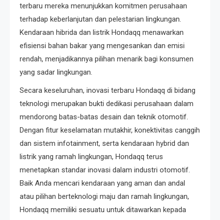
terbaru mereka menunjukkan komitmen perusahaan
terhadap keberlanjutan dan pelestarian lingkungan.
Kendaraan hibrida dan listrik Hondaqq menawarkan
efisiensi bahan bakar yang mengesankan dan emisi
rendah, menjadikannya pilihan menarik bagi konsumen
yang sadar lingkungan.
Secara keseluruhan, inovasi terbaru Hondaqq di bidang
teknologi merupakan bukti dedikasi perusahaan dalam
mendorong batas-batas desain dan teknik otomotif.
Dengan fitur keselamatan mutakhir, konektivitas canggih
dan sistem infotainment, serta kendaraan hybrid dan
listrik yang ramah lingkungan, Hondaqq terus
menetapkan standar inovasi dalam industri otomotif.
Baik Anda mencari kendaraan yang aman dan andal
atau pilihan berteknologi maju dan ramah lingkungan,
Hondaqq memiliki sesuatu untuk ditawarkan kepada