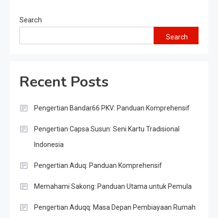
Search
Search
Recent Posts
Pengertian Bandar66 PKV: Panduan Komprehensif
Pengertian Capsa Susun: Seni Kartu Tradisional
Indonesia
Pengertian Aduq: Panduan Komprehensif
Memahami Sakong: Panduan Utama untuk Pemula
Pengertian Aduqq: Masa Depan Pembiayaan Rumah