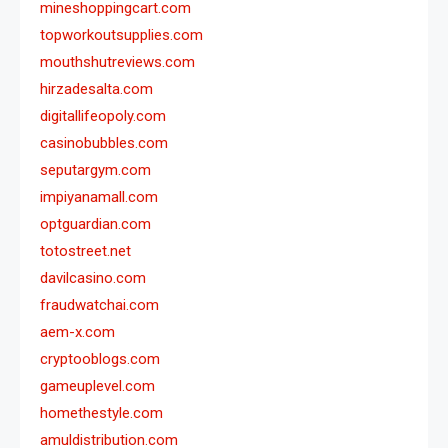
mineshoppingcart.com
topworkoutsupplies.com
mouthshutreviews.com
hirzadesalta.com
digitallifeopoly.com
casinobubbles.com
seputargym.com
impiyanamall.com
optguardian.com
totostreet.net
davilcasino.com
fraudwatchai.com
aem-x.com
cryptooblogs.com
gameuplevel.com
homethestyle.com
amuldistribution.com