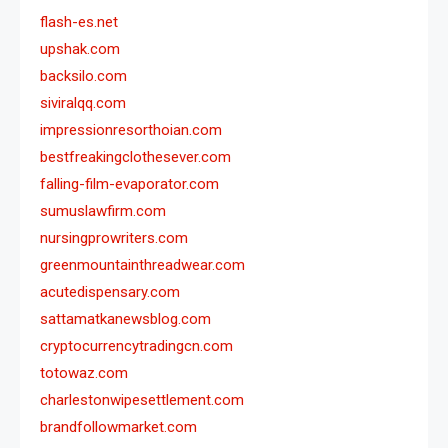
flash-es.net
upshak.com
backsilo.com
siviralqq.com
impressionresorthoian.com
bestfreakingclothesever.com
falling-film-evaporator.com
sumuslawfirm.com
nursingprowriters.com
greenmountainthreadwear.com
acutedispensary.com
sattamatkanewsblog.com
cryptocurrencytradingcn.com
totowaz.com
charlestonwipesettlement.com
brandfollowmarket.com