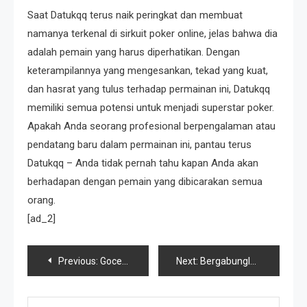
Saat Datukqq terus naik peringkat dan membuat
namanya terkenal di sirkuit poker online, jelas bahwa dia
adalah pemain yang harus diperhatikan. Dengan
keterampilannya yang mengesankan, tekad yang kuat,
dan hasrat yang tulus terhadap permainan ini, Datukqq
memiliki semua potensi untuk menjadi superstar poker.
Apakah Anda seorang profesional berpengalaman atau
pendatang baru dalam permainan ini, pantau terus
Datukqq – Anda tidak pernah tahu kapan Anda akan
berhadapan dengan pemain yang dibicarakan semua
orang.
[ad_2]
Post
Previous:
GocengQQ: Platform Game Terbaik untuk Pemain dari Semua Level
Next:
Bergabunglah dalam Kegembiraan di AbangQQ: Masa Depan Game Online
navigation