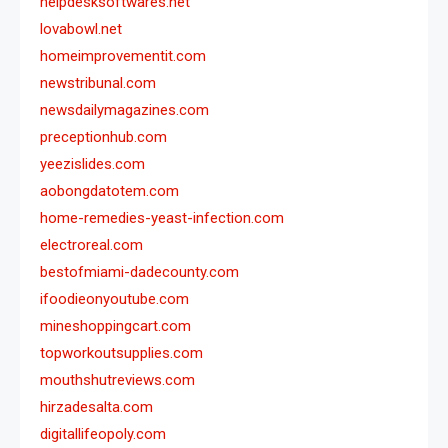
helpdesksoftwares.net
lovabowl.net
homeimprovementit.com
newstribunal.com
newsdailymagazines.com
preceptionhub.com
yeezislides.com
aobongdatotem.com
home-remedies-yeast-infection.com
electroreal.com
bestofmiami-dadecounty.com
ifoodieonyoutube.com
mineshoppingcart.com
topworkoutsupplies.com
mouthshutreviews.com
hirzadesalta.com
digitallifeopoly.com