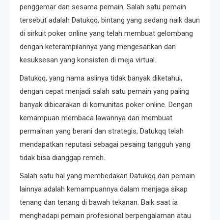
penggemar dan sesama pemain. Salah satu pemain
tersebut adalah Datukqq, bintang yang sedang naik daun
di sirkuit poker online yang telah membuat gelombang
dengan keterampilannya yang mengesankan dan
kesuksesan yang konsisten di meja virtual.
Datukqq, yang nama aslinya tidak banyak diketahui,
dengan cepat menjadi salah satu pemain yang paling
banyak dibicarakan di komunitas poker online. Dengan
kemampuan membaca lawannya dan membuat
permainan yang berani dan strategis, Datukqq telah
mendapatkan reputasi sebagai pesaing tangguh yang
tidak bisa dianggap remeh.
Salah satu hal yang membedakan Datukqq dari pemain
lainnya adalah kemampuannya dalam menjaga sikap
tenang dan tenang di bawah tekanan. Baik saat ia
menghadapi pemain profesional berpengalaman atau