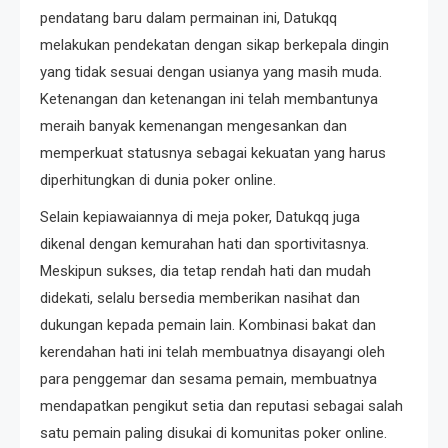
pendatang baru dalam permainan ini, Datukqq
melakukan pendekatan dengan sikap berkepala dingin
yang tidak sesuai dengan usianya yang masih muda.
Ketenangan dan ketenangan ini telah membantunya
meraih banyak kemenangan mengesankan dan
memperkuat statusnya sebagai kekuatan yang harus
diperhitungkan di dunia poker online.
Selain kepiawaiannya di meja poker, Datukqq juga
dikenal dengan kemurahan hati dan sportivitasnya.
Meskipun sukses, dia tetap rendah hati dan mudah
didekati, selalu bersedia memberikan nasihat dan
dukungan kepada pemain lain. Kombinasi bakat dan
kerendahan hati ini telah membuatnya disayangi oleh
para penggemar dan sesama pemain, membuatnya
mendapatkan pengikut setia dan reputasi sebagai salah
satu pemain paling disukai di komunitas poker online.