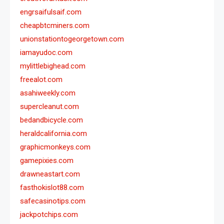
engrsaifulsaif.com
cheapbtcminers.com
unionstationtogeorgetown.com
iamayudoc.com
mylittlebighead.com
freealot.com
asahiweekly.com
supercleanut.com
bedandbicycle.com
heraldcalifornia.com
graphicmonkeys.com
gamepixies.com
drawneastart.com
fasthokislot88.com
safecasinotips.com
jackpotchips.com