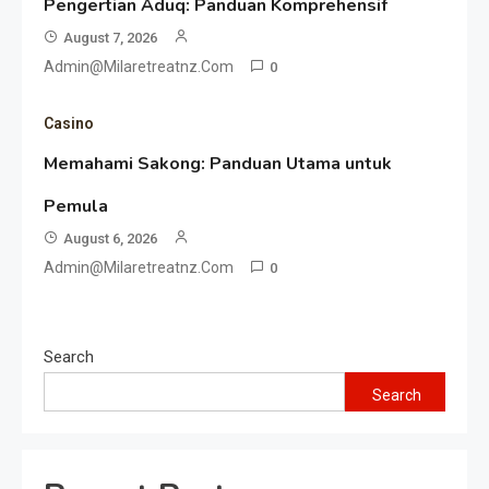
Pengertian Aduq: Panduan Komprehensif
August 7, 2026
Admin@milaretreatnz.com
0
Casino
Memahami Sakong: Panduan Utama untuk
Pemula
August 6, 2026
Admin@milaretreatnz.com
0
Search
Search