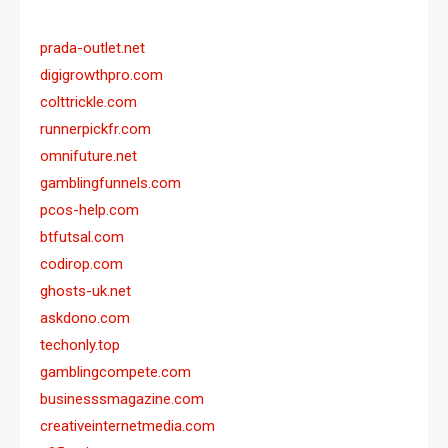
prada-outlet.net
digigrowthpro.com
colttrickle.com
runnerpickfr.com
omnifuture.net
gamblingfunnels.com
pcos-help.com
btfutsal.com
codirop.com
ghosts-uk.net
askdono.com
techonly.top
gamblingcompete.com
businesssmagazine.com
creativeinternetmedia.com