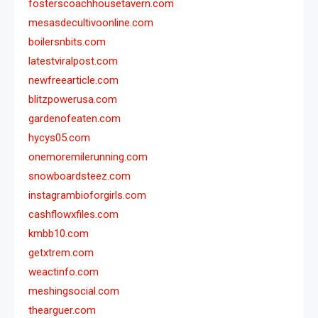
fosterscoachhousetavern.com
mesasdecultivoonline.com
boilersnbits.com
latestviralpost.com
newfreearticle.com
blitzpowerusa.com
gardenofeaten.com
hycys05.com
onemoremilerunning.com
snowboardsteez.com
instagrambioforgirls.com
cashflowxfiles.com
kmbb10.com
getxtrem.com
weactinfo.com
meshingsocial.com
thearguer.com