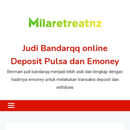
Skip
to
content
Judi Bandarqq online
Deposit Pulsa dan Emoney
Bermain judi bandarqq menjadi lebih asik dan lengkap dengan
hadirnya emoney untuk melakukan transaksi deposit dan
withdraw.