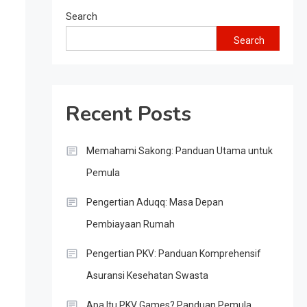
Search
Search
Recent Posts
Memahami Sakong: Panduan Utama untuk
Pemula
Pengertian Aduqq: Masa Depan
Pembiayaan Rumah
Pengertian PKV: Panduan Komprehensif
Asuransi Kesehatan Swasta
Apa Itu PKV Games? Panduan Pemula