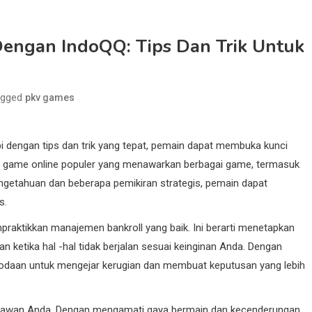
engan IndoQQ: Tips Dan Trik Untuk
agged
pkv games
pi dengan tips dan trik yang tepat, pemain dapat membuka kunci
m game online populer yang menawarkan berbagai game, termasuk
engetahuan dan beberapa pemikiran strategis, pemain dapat
s.
praktikkan manajemen bankroll yang baik. Ini berarti menetapkan
an ketika hal -hal tidak berjalan sesuai keinginan Anda. Dengan
godaan untuk mengejar kerugian dan membuat keputusan yang lebih
an lawan Anda. Dengan mengamati gaya bermain dan kecenderungan