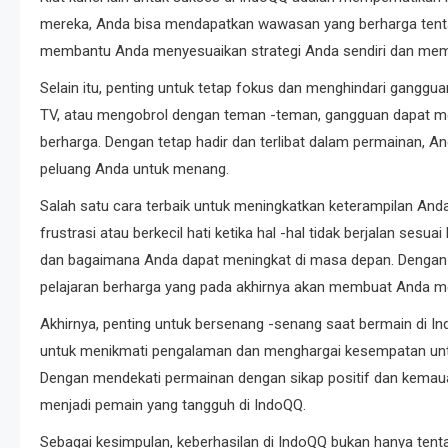
mereka, Anda bisa mendapatkan wawasan yang berharga tentan
membantu Anda menyesuaikan strategi Anda sendiri dan membu
Selain itu, penting untuk tetap fokus dan menghindari gangg
TV, atau mengobrol dengan teman -teman, gangguan dapat m
berharga. Dengan tetap hadir dan terlibat dalam permainan, 
peluang Anda untuk menang.
Salah satu cara terbaik untuk meningkatkan keterampilan Anda 
frustrasi atau berkecil hati ketika hal -hal tidak berjalan ses
dan bagaimana Anda dapat meningkat di masa depan. Dengan 
pelajaran berharga yang pada akhirnya akan membuat Anda men
Akhirnya, penting untuk bersenang -senang saat bermain di I
untuk menikmati pengalaman dan menghargai kesempatan untu
Dengan mendekati permainan dengan sikap positif dan kemau
menjadi pemain yang tangguh di IndoQQ.
Sebagai kesimpulan, keberhasilan di IndoQQ bukan hanya tentan