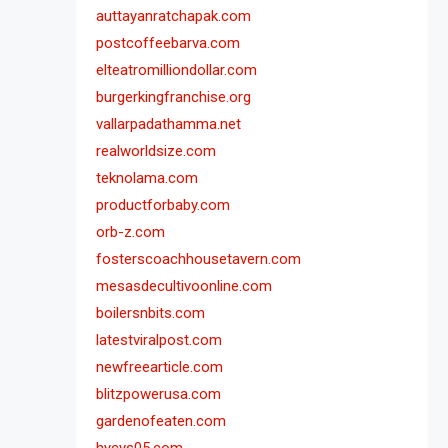
auttayanratchapak.com
postcoffeebarva.com
elteatromilliondollar.com
burgerkingfranchise.org
vallarpadathamma.net
realworldsize.com
teknolama.com
productforbaby.com
orb-z.com
fosterscoachhousetavern.com
mesasdecultivoonline.com
boilersnbits.com
latestviralpost.com
newfreearticle.com
blitzpowerusa.com
gardenofeaten.com