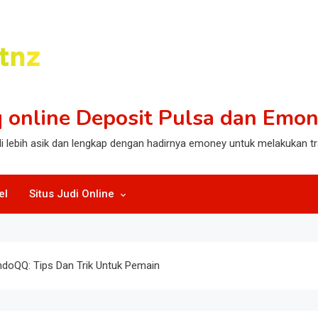
q online Deposit Pulsa dan Emo
i lebih asik dan lengkap dengan hadirnya emoney untuk melakukan tr
el
Situs Judi Online
doQQ: Tips Dan Trik Untuk Pemain