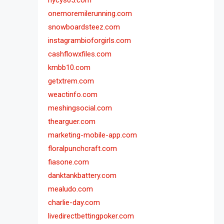
hycys05.com
onemoremilerunning.com
snowboardsteez.com
instagrambioforgirls.com
cashflowxfiles.com
kmbb10.com
getxtrem.com
weactinfo.com
meshingsocial.com
thearguer.com
marketing-mobile-app.com
floralpunchcraft.com
fiasone.com
danktankbattery.com
mealudo.com
charlie-day.com
livedirectbettingpoker.com