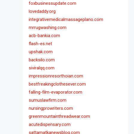
foxbusinessupdate.com
lovedaddy.org
integrativemedicalmassageplano.com
mrrugwashing.com
acb-bankia.com
flash-es.net
upshak.com
backsilo.com
siviralqq.com
impressionresorthoian.com
bestfreakingclothesever.com
falling-film-evaporator.com
sumuslawfirm.com
nursingprowriters.com
greenmountainthreadwear.com
acutedispensary.com
sattamatkanewsblog.com