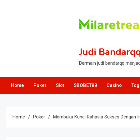
Skip
to
content
Judi Bandarq
Bermain judi bandarqq menjad
Home
Poker
Slot
SBOBET88
Casino
Tog
Home
Poker
Membuka Kunci Rahasia Sukses Dengan In