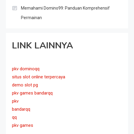
Memahami Domino99: Panduan Komprehensif
Permainan
LINK LAINNYA
pkv dominoqq
situs slot online terpercaya
demo slot pg
pkv games bandarqq
pkv
bandarqq
qq
pkv games