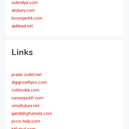
sokmilya.com
abyluny.com
boomjavtrk.com
apklead.net
Links
prada-outlet.net
digigrowthpro.com
colttrickle.com
runnerpickfr.com
omnifuture.net
gamblingfunnels.com
pcos-help.com