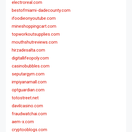
electroreal.com
bestofmiami-dadecounty.com
ifoodieonyoutube.com
mineshoppingcart.com
topworkoutsupplies.com
mouthshutreviews.com
hirzadesalta.com
digitallifeopoly.com
casinobubbles.com
seputargym.com
impiyanamall.com
optguardian.com
totostreet.net
davilcasino.com
fraudwatchai.com
aem-x.com
cryptooblogs.com