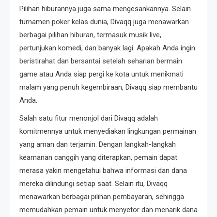
Pilihan hiburannya juga sama mengesankannya. Selain
turnamen poker kelas dunia, Divaqq juga menawarkan
berbagai pilihan hiburan, termasuk musik live,
pertunjukan komedi, dan banyak lagi. Apakah Anda ingin
beristirahat dan bersantai setelah seharian bermain
game atau Anda siap pergi ke kota untuk menikmati
malam yang penuh kegembiraan, Divaqq siap membantu
Anda.
Salah satu fitur menonjol dari Divaqq adalah
komitmennya untuk menyediakan lingkungan permainan
yang aman dan terjamin. Dengan langkah-langkah
keamanan canggih yang diterapkan, pemain dapat
merasa yakin mengetahui bahwa informasi dan dana
mereka dilindungi setiap saat. Selain itu, Divaqq
menawarkan berbagai pilihan pembayaran, sehingga
memudahkan pemain untuk menyetor dan menarik dana