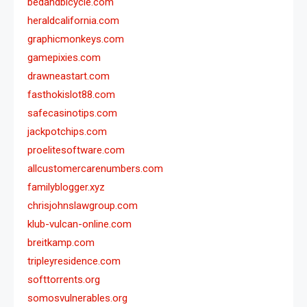
bedandbicycle.com
heraldcalifornia.com
graphicmonkeys.com
gamepixies.com
drawneastart.com
fasthokislot88.com
safecasinotips.com
jackpotchips.com
proelitesoftware.com
allcustomercarenumbers.com
familyblogger.xyz
chrisjohnslawgroup.com
klub-vulcan-online.com
breitkamp.com
tripleyresidence.com
softtorrents.org
somosvulnerables.org