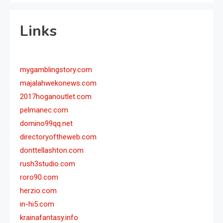
Links
mygamblingstory.com
majalahwekonews.com
2017hoganoutlet.com
pelmanec.com
domino99qq.net
directoryoftheweb.com
donttellashton.com
rush3studio.com
roro90.com
herzio.com
in-hi5.com
krainafantasy.info