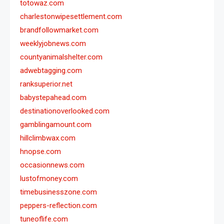
totowaz.com
charlestonwipesettlement.com
brandfollowmarket.com
weeklyjobnews.com
countyanimalshelter.com
adwebtagging.com
ranksuperior.net
babystepahead.com
destinationoverlooked.com
gamblingamount.com
hillclimbwax.com
hnopse.com
occasionnews.com
lustofmoney.com
timebusinesszone.com
peppers-reflection.com
tuneoflife.com