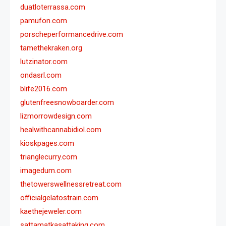
duatloterrassa.com
pamufon.com
porscheperformancedrive.com
tamethekraken.org
lutzinator.com
ondasrl.com
blife2016.com
glutenfreesnowboarder.com
lizmorrowdesign.com
healwithcannabidiol.com
kioskpages.com
trianglecurry.com
imagedum.com
thetowerswellnessretreat.com
officialgelatostrain.com
kaethejeweler.com
sattamatkasattaking.com