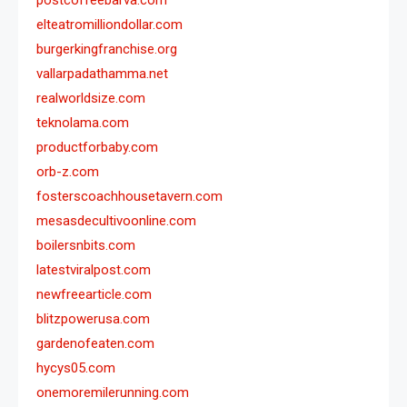
postcoffeebarva.com
elteatromilliondollar.com
burgerkingfranchise.org
vallarpadathamma.net
realworldsize.com
teknolama.com
productforbaby.com
orb-z.com
fosterscoachhousetavern.com
mesasdecultivoonline.com
boilersnbits.com
latestviralpost.com
newfreearticle.com
blitzpowerusa.com
gardenofeaten.com
hycys05.com
onemoremilerunning.com