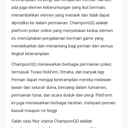
ada juga elemen keberuntungan yang ikut bermain,
menambahkan elemen yang menarik dan tidak dapat
diprediksi ke dalam permainan. ChampionQQ adalah
platform poker online yang menyatukan kedua elemen
ini, menciptakan pengalaman bermain game yang
mendebarkan dan menantang bagi pemain dari semua
tingkat keterampilan.
ChampionQQ menawarkan berbagai permainan poker,
termasuk Texas Hold’em, Omaha, dan banyak lagi.
Pemain dapat menguji keterampilan mereka melawan
lawan dari seluruh dunia, bersaing dalam turnamen,
permainan tunai, dan acara duduk-dan-pergi. Platform
ini juga menawarkan berbagai taruhan, melayani pemain
kasual maupun rol tinggi.
Salah satu fitur utama ChampionQQ adalah