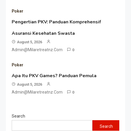
Poker
Pengertian PKV: Panduan Komprehensif
Asuransi Kesehatan Swasta
August 5, 2026
Admin@milaretreatnz.com
0
Poker
Apa Itu PKV Games? Panduan Pemula
August 5, 2026
Admin@milaretreatnz.com
0
Search
Search