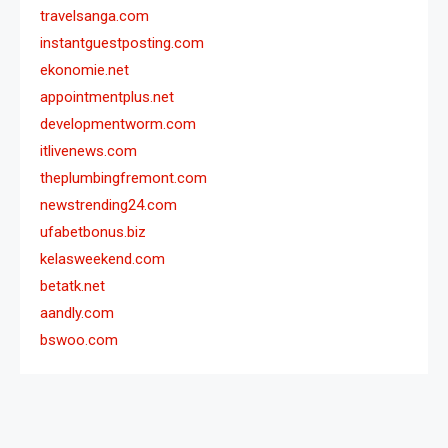
travelsanga.com
instantguestposting.com
ekonomie.net
appointmentplus.net
developmentworm.com
itlivenews.com
theplumbingfremont.com
newstrending24.com
ufabetbonus.biz
kelasweekend.com
betatk.net
aandly.com
bswoo.com