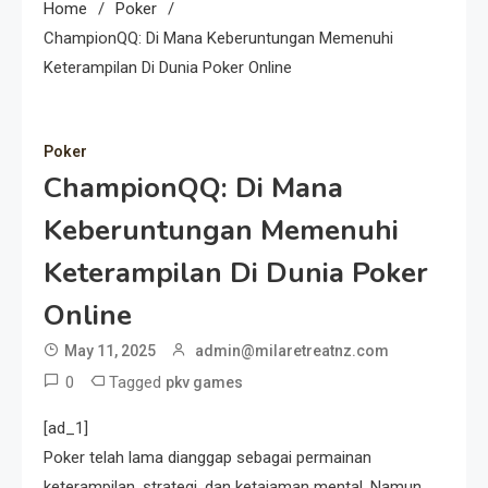
Home
Poker
ChampionQQ: Di Mana Keberuntungan Memenuhi
Keterampilan Di Dunia Poker Online
Poker
ChampionQQ: Di Mana
Keberuntungan Memenuhi
Keterampilan Di Dunia Poker
Online
May 11, 2025
admin@milaretreatnz.com
0
Tagged
pkv games
[ad_1]
Poker telah lama dianggap sebagai permainan
keterampilan, strategi, dan ketajaman mental. Namun,