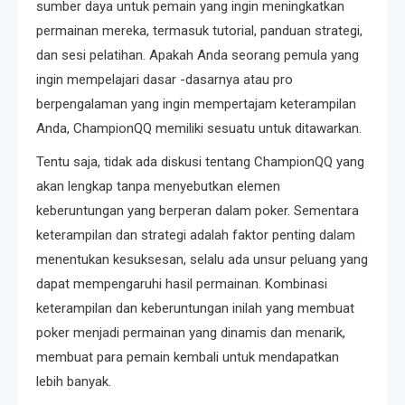
sumber daya untuk pemain yang ingin meningkatkan
permainan mereka, termasuk tutorial, panduan strategi,
dan sesi pelatihan. Apakah Anda seorang pemula yang
ingin mempelajari dasar -dasarnya atau pro
berpengalaman yang ingin mempertajam keterampilan
Anda, ChampionQQ memiliki sesuatu untuk ditawarkan.
Tentu saja, tidak ada diskusi tentang ChampionQQ yang
akan lengkap tanpa menyebutkan elemen
keberuntungan yang berperan dalam poker. Sementara
keterampilan dan strategi adalah faktor penting dalam
menentukan kesuksesan, selalu ada unsur peluang yang
dapat mempengaruhi hasil permainan. Kombinasi
keterampilan dan keberuntungan inilah yang membuat
poker menjadi permainan yang dinamis dan menarik,
membuat para pemain kembali untuk mendapatkan
lebih banyak.