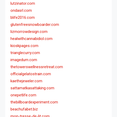
lutzinator.com
ondasrl.com
blife2016.com
glutenfreesnowboarder.com
lizmorrowdesign.com
healwithcannabidiol.com
kioskpages.com
trianglecurry.com
imagedum.com
thetowerswellnessretreat.com
officialgelatostrain.com
kaethejeweler.com
sattamatkasattaking.com
onepetlife.com
thebillboardexperiment.com
beachufabet.biz
mon-tresse-de-lit.com