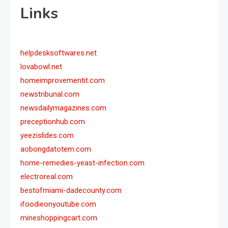
Links
helpdesksoftwares.net
lovabowl.net
homeimprovementit.com
newstribunal.com
newsdailymagazines.com
preceptionhub.com
yeezislides.com
aobongdatotem.com
home-remedies-yeast-infection.com
electroreal.com
bestofmiami-dadecounty.com
ifoodieonyoutube.com
mineshoppingcart.com