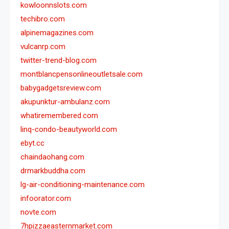
kowloonnslots.com
techibro.com
alpinemagazines.com
vulcanrp.com
twitter-trend-blog.com
montblancpensonlineoutletsale.com
babygadgetsreview.com
akupunktur-ambulanz.com
whatiremembered.com
linq-condo-beautyworld.com
ebyt.cc
chaindaohang.com
drmarkbuddha.com
lg-air-conditioning-maintenance.com
infoorator.com
novte.com
7hpizzaeasternmarket.com