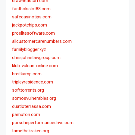
drawneastart.com
fasthokislot88.com
safecasinotips.com
jackpotchips.com
proelitesoftware.com
allcustomercarenumbers.com
familyblogger.xyz
chrisjohnslawgroup.com
klub-vulcan-online.com
breitkamp.com
tripleyresidence.com
softtorrents.org
somosvulnerables.org
duatloterrassa.com
pamufon.com
porscheperformancedrive.com
tamethekraken.org