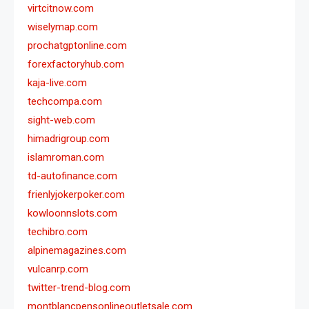
virtcitnow.com
wiselymap.com
prochatgptonline.com
forexfactoryhub.com
kaja-live.com
techcompa.com
sight-web.com
himadrigroup.com
islamroman.com
td-autofinance.com
frienlyjokerpoker.com
kowloonnslots.com
techibro.com
alpinemagazines.com
vulcanrp.com
twitter-trend-blog.com
montblancpensonlineoutletsale.com