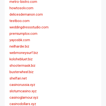
metro-bistro.com
howtosolv.com
delicesdemanon.com
testboo.com
weddingdressstudio.com
premiumplox.com
yayosbk.com
neilhardie.biz
webmoneysurf.biz
kolohebluet.biz
shootermask.biz
busterwheel.biz
shelfari.net
casinorussia.xyz
slotumcasino.xyz
casinoglamour.xyz
casinodollars.xyz