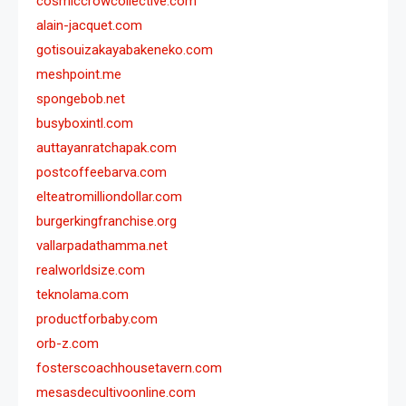
cosmiccrowcollective.com
alain-jacquet.com
gotisouizakayabakeneko.com
meshpoint.me
spongebob.net
busyboxintl.com
auttayanratchapak.com
postcoffeebarva.com
elteatromilliondollar.com
burgerkingfranchise.org
vallarpadathamma.net
realworldsize.com
teknolama.com
productforbaby.com
orb-z.com
fosterscoachhousetavern.com
mesasdecultivoonline.com