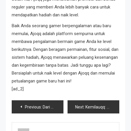
reguler yang memberi Anda lebih banyak cara untuk
mendapatkan hadiah dan naik level.
Baik Anda seorang gamer berpengalaman atau baru
memulai, Ajoqq adalah platform sempurna untuk
membawa pengalaman bermain game Anda ke level
berikutnya. Dengan beragam permainan, fitur sosial, dan
sistem hadiah, Ajoqq menawarkan peluang kesenangan
dan kegembiraan tanpa batas. Jadi tunggu apa lagi?
Bersiaplah untuk naik level dengan Ajoqq dan memulai
petualangan game baru hari ini!
[ad_2]
Post
Previous:
Dari Pemula hingga Pro: Bagaimana Cahayaqq Merevolusi Permainan Poker
Next:
Kemilauqq: Tempat Bertemunya Hiburan dan Hadiah
navigation