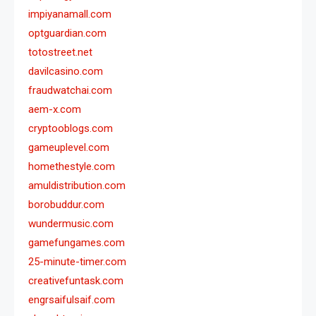
impiyanamall.com
optguardian.com
totostreet.net
davilcasino.com
fraudwatchai.com
aem-x.com
cryptooblogs.com
gameuplevel.com
homethestyle.com
amuldistribution.com
borobuddur.com
wundermusic.com
gamefungames.com
25-minute-timer.com
creativefuntask.com
engrsaifulsaif.com