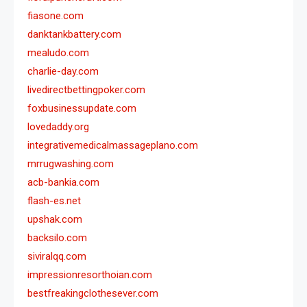
fiasone.com
danktankbattery.com
mealudo.com
charlie-day.com
livedirectbettingpoker.com
foxbusinessupdate.com
lovedaddy.org
integrativemedicalmassageplano.com
mrrugwashing.com
acb-bankia.com
flash-es.net
upshak.com
backsilo.com
siviralqq.com
impressionresorthoian.com
bestfreakingclothesever.com