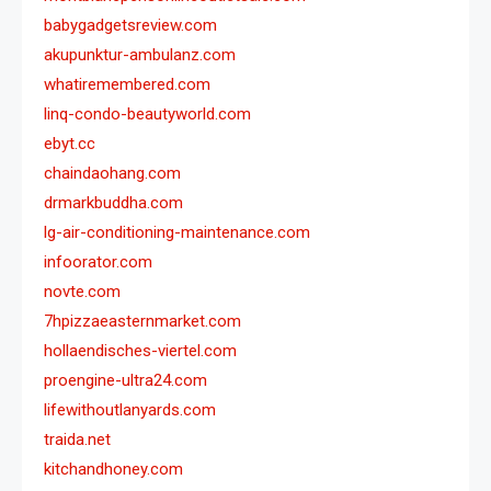
babygadgetsreview.com
akupunktur-ambulanz.com
whatiremembered.com
linq-condo-beautyworld.com
ebyt.cc
chaindaohang.com
drmarkbuddha.com
lg-air-conditioning-maintenance.com
infoorator.com
novte.com
7hpizzaeasternmarket.com
hollaendisches-viertel.com
proengine-ultra24.com
lifewithoutlanyards.com
traida.net
kitchandhoney.com