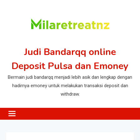
Skip
to
content
Judi Bandarqq online
Deposit Pulsa dan Emoney
Bermain judi bandarqq menjadi lebih asik dan lengkap dengan
hadirnya emoney untuk melakukan transaksi deposit dan
withdraw.