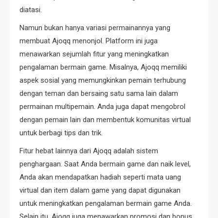
diatasi.
Namun bukan hanya variasi permainannya yang
membuat Ajoqq menonjol. Platform ini juga
menawarkan sejumlah fitur yang meningkatkan
pengalaman bermain game. Misalnya, Ajoqq memiliki
aspek sosial yang memungkinkan pemain terhubung
dengan teman dan bersaing satu sama lain dalam
permainan multipemain. Anda juga dapat mengobrol
dengan pemain lain dan membentuk komunitas virtual
untuk berbagi tips dan trik.
Fitur hebat lainnya dari Ajoqq adalah sistem
penghargaan. Saat Anda bermain game dan naik level,
Anda akan mendapatkan hadiah seperti mata uang
virtual dan item dalam game yang dapat digunakan
untuk meningkatkan pengalaman bermain game Anda.
Selain itu, Ajoqq juga menawarkan promosi dan bonus