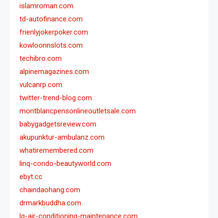
islamroman.com
td-autofinance.com
frienlyjokerpoker.com
kowloonnslots.com
techibro.com
alpinemagazines.com
vulcanrp.com
twitter-trend-blog.com
montblancpensonlineoutletsale.com
babygadgetsreview.com
akupunktur-ambulanz.com
whatiremembered.com
linq-condo-beautyworld.com
ebyt.cc
chaindaohang.com
drmarkbuddha.com
lg-air-conditioning-maintenance.com