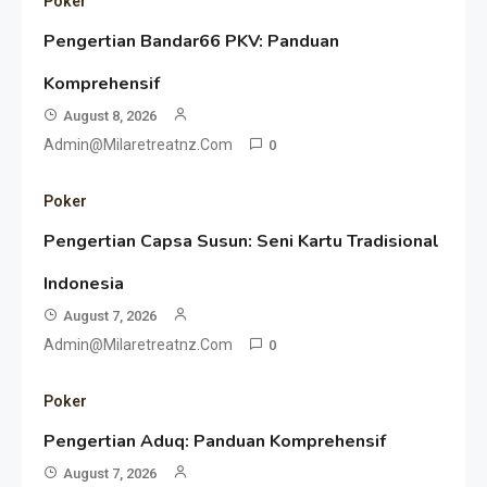
Poker
Pengertian Bandar66 PKV: Panduan
Komprehensif
August 8, 2026
Admin@milaretreatnz.com
0
Poker
Pengertian Capsa Susun: Seni Kartu Tradisional
Indonesia
August 7, 2026
Admin@milaretreatnz.com
0
Poker
Pengertian Aduq: Panduan Komprehensif
August 7, 2026