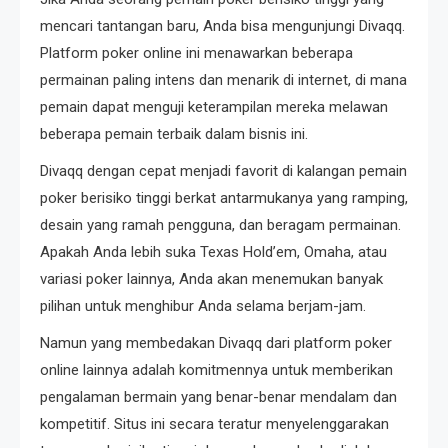
mencari tantangan baru, Anda bisa mengunjungi Divaqq.
Platform poker online ini menawarkan beberapa
permainan paling intens dan menarik di internet, di mana
pemain dapat menguji keterampilan mereka melawan
beberapa pemain terbaik dalam bisnis ini.
Divaqq dengan cepat menjadi favorit di kalangan pemain
poker berisiko tinggi berkat antarmukanya yang ramping,
desain yang ramah pengguna, dan beragam permainan.
Apakah Anda lebih suka Texas Hold’em, Omaha, atau
variasi poker lainnya, Anda akan menemukan banyak
pilihan untuk menghibur Anda selama berjam-jam.
Namun yang membedakan Divaqq dari platform poker
online lainnya adalah komitmennya untuk memberikan
pengalaman bermain yang benar-benar mendalam dan
kompetitif. Situs ini secara teratur menyelenggarakan