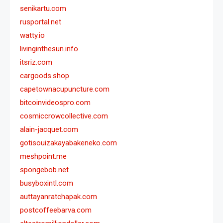
senikartu.com
rusportal.net
watty.io
livinginthesun.info
itsriz.com
cargoods.shop
capetownacupuncture.com
bitcoinvideospro.com
cosmiccrowcollective.com
alain-jacquet.com
gotisouizakayabakeneko.com
meshpoint.me
spongebob.net
busyboxintl.com
auttayanratchapak.com
postcoffeebarva.com