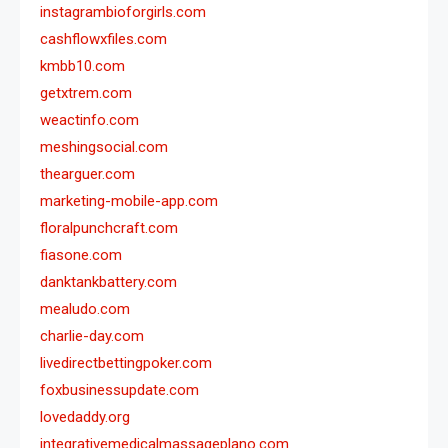
instagrambioforgirls.com
cashflowxfiles.com
kmbb10.com
getxtrem.com
weactinfo.com
meshingsocial.com
thearguer.com
marketing-mobile-app.com
floralpunchcraft.com
fiasone.com
danktankbattery.com
mealudo.com
charlie-day.com
livedirectbettingpoker.com
foxbusinessupdate.com
lovedaddy.org
integrativemedicalmassageplano.com