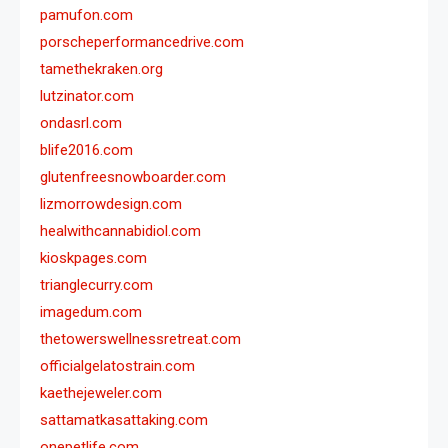
pamufon.com
porscheperformancedrive.com
tamethekraken.org
lutzinator.com
ondasrl.com
blife2016.com
glutenfreesnowboarder.com
lizmorrowdesign.com
healwithcannabidiol.com
kioskpages.com
trianglecurry.com
imagedum.com
thetowerswellnessretreat.com
officialgelatostrain.com
kaethejeweler.com
sattamatkasattaking.com
onepetlife.com