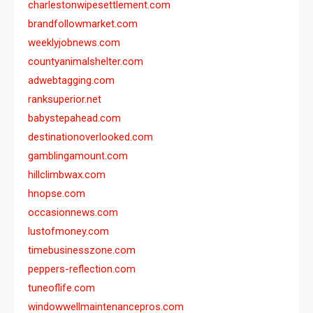
charlestonwipesettlement.com
brandfollowmarket.com
weeklyjobnews.com
countyanimalshelter.com
adwebtagging.com
ranksuperior.net
babystepahead.com
destinationoverlooked.com
gamblingamount.com
hillclimbwax.com
hnopse.com
occasionnews.com
lustofmoney.com
timebusinesszone.com
peppers-reflection.com
tuneoflife.com
windowwellmaintenancepros.com