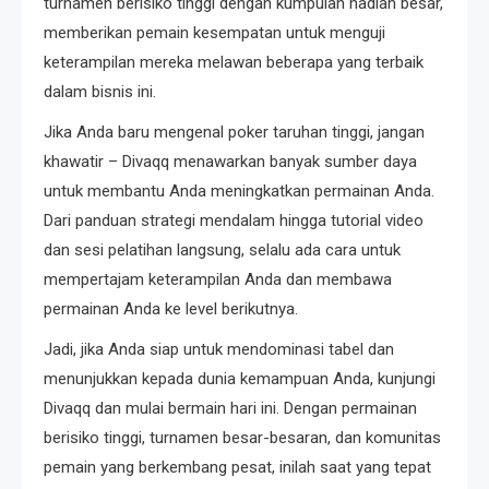
turnamen berisiko tinggi dengan kumpulan hadiah besar,
memberikan pemain kesempatan untuk menguji
keterampilan mereka melawan beberapa yang terbaik
dalam bisnis ini.
Jika Anda baru mengenal poker taruhan tinggi, jangan
khawatir – Divaqq menawarkan banyak sumber daya
untuk membantu Anda meningkatkan permainan Anda.
Dari panduan strategi mendalam hingga tutorial video
dan sesi pelatihan langsung, selalu ada cara untuk
mempertajam keterampilan Anda dan membawa
permainan Anda ke level berikutnya.
Jadi, jika Anda siap untuk mendominasi tabel dan
menunjukkan kepada dunia kemampuan Anda, kunjungi
Divaqq dan mulai bermain hari ini. Dengan permainan
berisiko tinggi, turnamen besar-besaran, dan komunitas
pemain yang berkembang pesat, inilah saat yang tepat