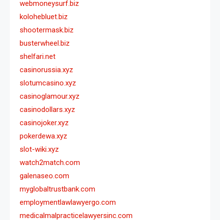
webmoneysurf.biz
kolohebluet.biz
shootermask.biz
busterwheel.biz
shelfari.net
casinorussia.xyz
slotumcasino.xyz
casinoglamour.xyz
casinodollars.xyz
casinojoker.xyz
pokerdewa.xyz
slot-wiki.xyz
watch2match.com
galenaseo.com
myglobaltrustbank.com
employmentlawlawyergo.com
medicalmalpracticelawyersinc.com