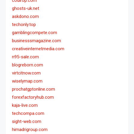
codirop.com
ghosts-uk.net
askdono.com
techonly.top
gamblingcompete.com
businesssmagazine.com
creativeinternetmedia.com
n95-sale.com
blogreborn.com
virtcitnow.com
wiselymap.com
prochatgptonline.com
forexfactoryhub.com
kaja-live.com
techcompa.com
sight-web.com
himadrigroup.com