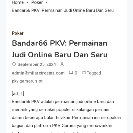
Home
Poker
Bandar66 PKV: Permainan Judi Online Baru Dan Seru
Poker
Bandar66 PKV: Permainan
Judi Online Baru Dan Seru
September 25, 2024
0
Tagged
admin@milaretreatnz.com
,
pkv games
slot
[ad_1]
Bandar66 PKV adalah permainan judi online baru dan
menarik yang semakin populer di kalangan pemain
dalam beberapa bulan terakhir. Permainan ini merupakan
bagian dari platform PKV Games yang menawarkan