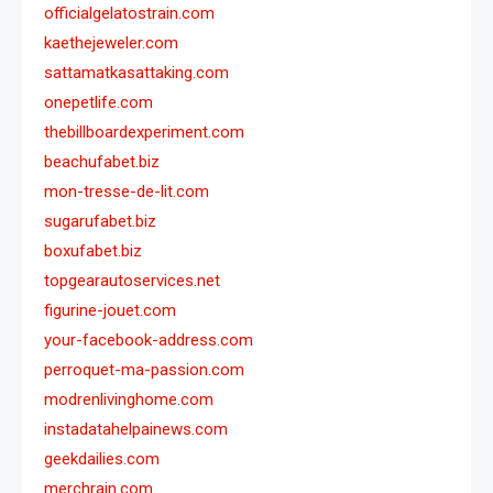
officialgelatostrain.com
kaethejeweler.com
sattamatkasattaking.com
onepetlife.com
thebillboardexperiment.com
beachufabet.biz
mon-tresse-de-lit.com
sugarufabet.biz
boxufabet.biz
topgearautoservices.net
figurine-jouet.com
your-facebook-address.com
perroquet-ma-passion.com
modrenlivinghome.com
instadatahelpainews.com
geekdailies.com
merchrain.com