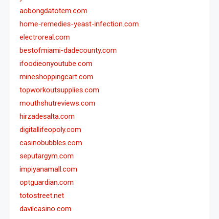
aobongdatotem.com
home-remedies-yeast-infection.com
electroreal.com
bestofmiami-dadecounty.com
ifoodieonyoutube.com
mineshoppingcart.com
topworkoutsupplies.com
mouthshutreviews.com
hirzadesalta.com
digitallifeopoly.com
casinobubbles.com
seputargym.com
impiyanamall.com
optguardian.com
totostreet.net
davilcasino.com