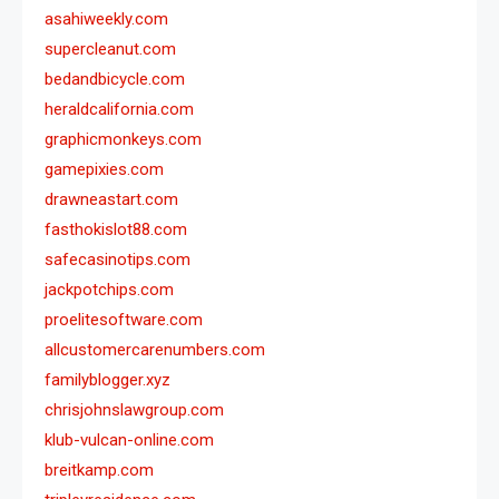
asahiweekly.com
supercleanut.com
bedandbicycle.com
heraldcalifornia.com
graphicmonkeys.com
gamepixies.com
drawneastart.com
fasthokislot88.com
safecasinotips.com
jackpotchips.com
proelitesoftware.com
allcustomercarenumbers.com
familyblogger.xyz
chrisjohnslawgroup.com
klub-vulcan-online.com
breitkamp.com