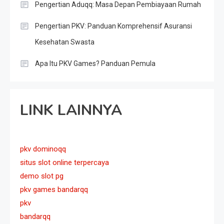
Pengertian Aduqq: Masa Depan Pembiayaan Rumah
Pengertian PKV: Panduan Komprehensif Asuransi
Kesehatan Swasta
Apa Itu PKV Games? Panduan Pemula
LINK LAINNYA
pkv dominoqq
situs slot online terpercaya
demo slot pg
pkv games bandarqq
pkv
bandarqq