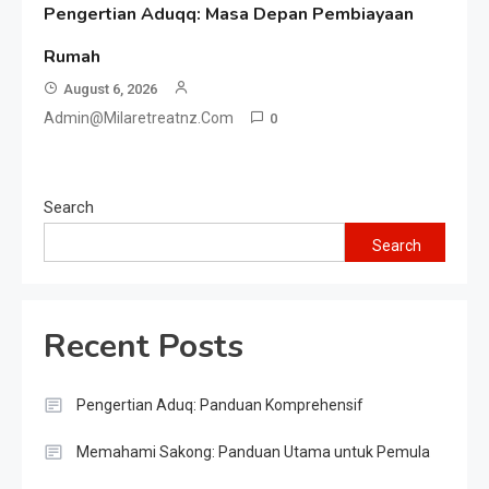
Pengertian Aduqq: Masa Depan Pembiayaan
Rumah
August 6, 2026
Admin@milaretreatnz.com
0
Search
Search
Recent Posts
Pengertian Aduq: Panduan Komprehensif
Memahami Sakong: Panduan Utama untuk Pemula