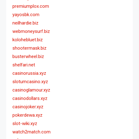
premiumplox.com
yayosbk.com
neilhardie.biz
webmoneysurf.biz
kolohebluet.biz
shootermask.biz
busterwheel.biz
shelfari.net
casinorussia.xyz
slotumcasino.xyz
casinoglamour.xyz
casinodollars.xyz
casinojoker.xyz
pokerdewa.xyz
slot-wiki.xyz
watch2match.com