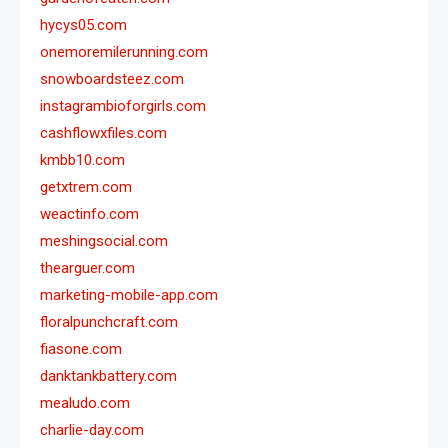
hycys05.com
onemoremilerunning.com
snowboardsteez.com
instagrambioforgirls.com
cashflowxfiles.com
kmbb10.com
getxtrem.com
weactinfo.com
meshingsocial.com
thearguer.com
marketing-mobile-app.com
floralpunchcraft.com
fiasone.com
danktankbattery.com
mealudo.com
charlie-day.com