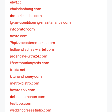
ebyt.cc
chaindaohang.com
drmarkbuddha.com
lg-air-conditioning-maintenance.com
infoorator.com
novte.com
7hpizzaeasternmarket.com
hollaendisches-viertel.com
proengine-ultra24.com
lifewithoutlanyards.com
traida.net
kitchandhoney.com
metro-bistro.com
howtosolv.com
delicesdemanon.com
testboo.com
weddingdressstudio.com