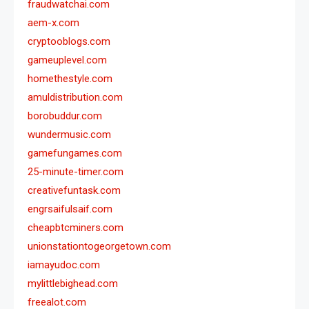
fraudwatchai.com
aem-x.com
cryptooblogs.com
gameuplevel.com
homethestyle.com
amuldistribution.com
borobuddur.com
wundermusic.com
gamefungames.com
25-minute-timer.com
creativefuntask.com
engrsaifulsaif.com
cheapbtcminers.com
unionstationtogeorgetown.com
iamayudoc.com
mylittlebighead.com
freealot.com