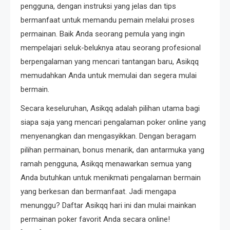
pengguna, dengan instruksi yang jelas dan tips
bermanfaat untuk memandu pemain melalui proses
permainan. Baik Anda seorang pemula yang ingin
mempelajari seluk-beluknya atau seorang profesional
berpengalaman yang mencari tantangan baru, Asikqq
memudahkan Anda untuk memulai dan segera mulai
bermain.
Secara keseluruhan, Asikqq adalah pilihan utama bagi
siapa saja yang mencari pengalaman poker online yang
menyenangkan dan mengasyikkan. Dengan beragam
pilihan permainan, bonus menarik, dan antarmuka yang
ramah pengguna, Asikqq menawarkan semua yang
Anda butuhkan untuk menikmati pengalaman bermain
yang berkesan dan bermanfaat. Jadi mengapa
menunggu? Daftar Asikqq hari ini dan mulai mainkan
permainan poker favorit Anda secara online!