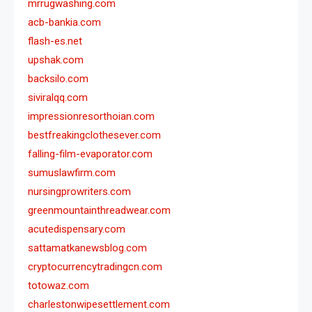
mrrugwashing.com
acb-bankia.com
flash-es.net
upshak.com
backsilo.com
siviralqq.com
impressionresorthoian.com
bestfreakingclothesever.com
falling-film-evaporator.com
sumuslawfirm.com
nursingprowriters.com
greenmountainthreadwear.com
acutedispensary.com
sattamatkanewsblog.com
cryptocurrencytradingcn.com
totowaz.com
charlestonwipesettlement.com