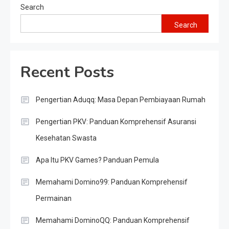
Search
Search
Recent Posts
Pengertian Aduqq: Masa Depan Pembiayaan Rumah
Pengertian PKV: Panduan Komprehensif Asuransi
Kesehatan Swasta
Apa Itu PKV Games? Panduan Pemula
Memahami Domino99: Panduan Komprehensif
Permainan
Memahami DominoQQ: Panduan Komprehensif