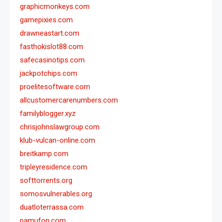
graphicmonkeys.com
gamepixies.com
drawneastart.com
fasthokislot88.com
safecasinotips.com
jackpotchips.com
proelitesoftware.com
allcustomercarenumbers.com
familyblogger.xyz
chrisjohnslawgroup.com
klub-vulcan-online.com
breitkamp.com
tripleyresidence.com
softtorrents.org
somosvulnerables.org
duatloterrassa.com
pamufon.com