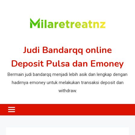
Skip
to
content
Judi Bandarqq online
Deposit Pulsa dan Emoney
Bermain judi bandarqq menjadi lebih asik dan lengkap dengan
hadirnya emoney untuk melakukan transaksi deposit dan
withdraw.