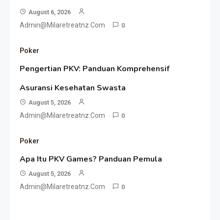
August 6, 2026
Admin@milaretreatnz.com
0
Poker
Pengertian PKV: Panduan Komprehensif
Asuransi Kesehatan Swasta
August 5, 2026
Admin@milaretreatnz.com
0
Poker
Apa Itu PKV Games? Panduan Pemula
August 5, 2026
Admin@milaretreatnz.com
0