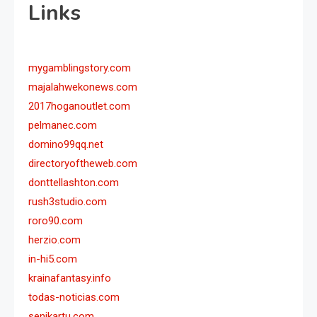
Links
mygamblingstory.com
majalahwekonews.com
2017hoganoutlet.com
pelmanec.com
domino99qq.net
directoryoftheweb.com
donttellashton.com
rush3studio.com
roro90.com
herzio.com
in-hi5.com
krainafantasy.info
todas-noticias.com
senikartu.com