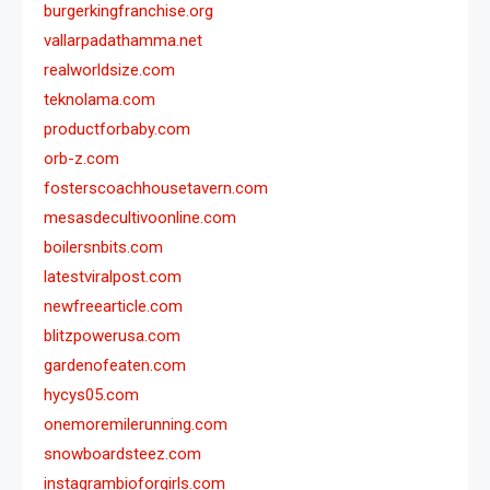
burgerkingfranchise.org
vallarpadathamma.net
realworldsize.com
teknolama.com
productforbaby.com
orb-z.com
fosterscoachhousetavern.com
mesasdecultivoonline.com
boilersnbits.com
latestviralpost.com
newfreearticle.com
blitzpowerusa.com
gardenofeaten.com
hycys05.com
onemoremilerunning.com
snowboardsteez.com
instagrambioforgirls.com