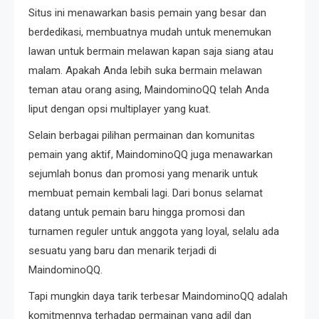
Situs ini menawarkan basis pemain yang besar dan
berdedikasi, membuatnya mudah untuk menemukan
lawan untuk bermain melawan kapan saja siang atau
malam. Apakah Anda lebih suka bermain melawan
teman atau orang asing, MaindominoQQ telah Anda
liput dengan opsi multiplayer yang kuat.
Selain berbagai pilihan permainan dan komunitas
pemain yang aktif, MaindominoQQ juga menawarkan
sejumlah bonus dan promosi yang menarik untuk
membuat pemain kembali lagi. Dari bonus selamat
datang untuk pemain baru hingga promosi dan
turnamen reguler untuk anggota yang loyal, selalu ada
sesuatu yang baru dan menarik terjadi di
MaindominoQQ.
Tapi mungkin daya tarik terbesar MaindominoQQ adalah
komitmennya terhadap permainan yang adil dan