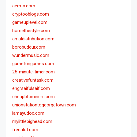
aem-x.com
cryptooblogs.com
gameuplevel.com
homethestyle.com
amuldistribution.com
borobuddur.com
wundermusic.com
gamefungames.com
25-minute-timer.com
creativefuntask.com
engrsaifulsaif.com
cheapbtcminers.com
unionstationtogeorgetown.com
iamayudoc.com
mylittlebighead.com
freealot.com