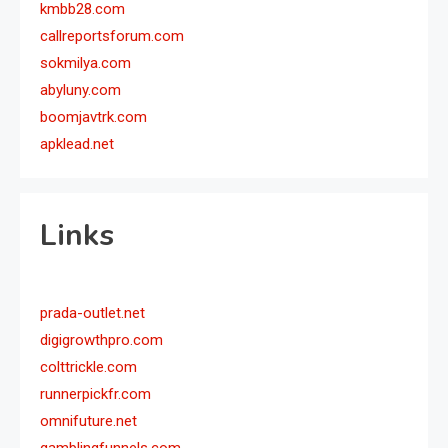
kmbb28.com
callreportsforum.com
sokmilya.com
abyluny.com
boomjavtrk.com
apklead.net
Links
prada-outlet.net
digigrowthpro.com
colttrickle.com
runnerpickfr.com
omnifuture.net