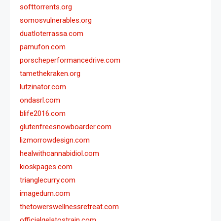
softtorrents.org
somosvulnerables.org
duatloterrassa.com
pamufon.com
porscheperformancedrive.com
tamethekraken.org
lutzinator.com
ondasrl.com
blife2016.com
glutenfreesnowboarder.com
lizmorrowdesign.com
healwithcannabidiol.com
kioskpages.com
trianglecurry.com
imagedum.com
thetowerswellnessretreat.com
officialgelatostrain.com