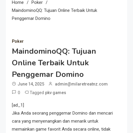
Home
Poker
MaindominoQQ: Tujuan Online Terbaik Untuk
Penggemar Domino
Poker
MaindominoQQ: Tujuan
Online Terbaik Untuk
Penggemar Domino
June 14, 2025
admin@milaretreatnz.com
0
Tagged
pkv games
[ad_1]
Jika Anda seorang penggemar Domino dan mencari
cara yang menyenangkan dan menarik untuk
memainkan game favorit Anda secara online, tidak