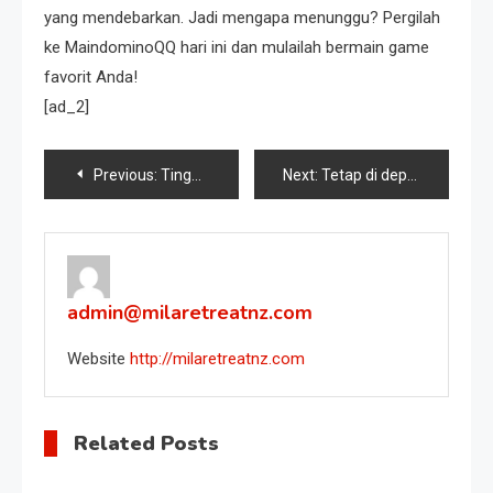
yang mendebarkan. Jadi mengapa menunggu? Pergilah
ke MaindominoQQ hari ini dan mulailah bermain game
favorit Anda!
[ad_2]
Post
Previous:
Tinggikan pengalaman bermain game Anda dengan maindomino99: platform poker online utama
Next:
Tetap di depan permainan dengan Main DominoQQ Login: Kunci Sukses Anda
navigation
admin@milaretreatnz.com
Website
http://milaretreatnz.com
Related Posts