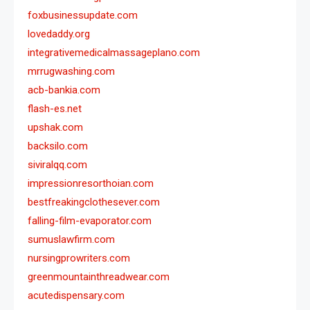
foxbusinessupdate.com
lovedaddy.org
integrativemedicalmassageplano.com
mrrugwashing.com
acb-bankia.com
flash-es.net
upshak.com
backsilo.com
siviralqq.com
impressionresorthoian.com
bestfreakingclothesever.com
falling-film-evaporator.com
sumuslawfirm.com
nursingprowriters.com
greenmountainthreadwear.com
acutedispensary.com