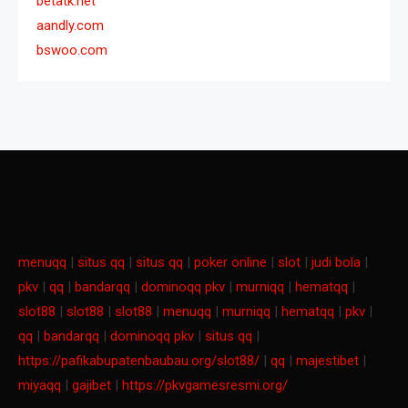
betatk.net
aandly.com
bswoo.com
menuqq
|
situs qq
|
situs qq
|
poker online
|
slot
|
judi bola
|
pkv
|
qq
|
bandarqq
|
dominoqq pkv
|
murniqq
|
hematqq
|
slot88
|
slot88
|
slot88
|
menuqq
|
murniqq
|
hematqq
|
pkv
|
qq
|
bandarqq
|
dominoqq pkv
|
situs qq
|
https://pafikabupatenbaubau.org/slot88/
|
qq
|
majestibet
|
miyaqq
|
gajibet
|
https://pkvgamesresmi.org/