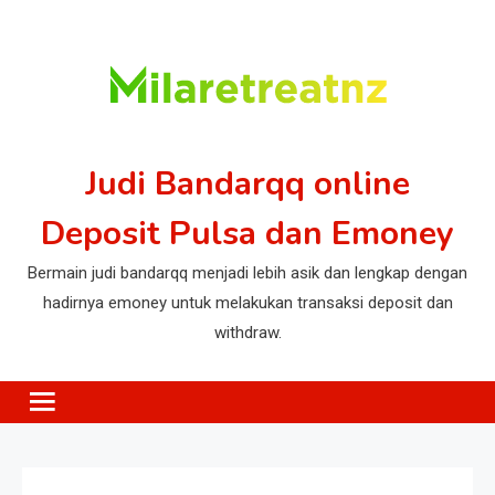
Skip
to
content
Judi Bandarqq online
Deposit Pulsa dan Emoney
Bermain judi bandarqq menjadi lebih asik dan lengkap dengan
hadirnya emoney untuk melakukan transaksi deposit dan
withdraw.