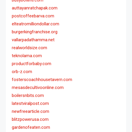
busyboxintl.com
auttayanratchapak.com
postcoffeebarva.com
elteatromilliondollar.com
burgerkingfranchise.org
vallarpadathamma.net
realworldsize.com
teknolama.com
productforbaby.com
orb-z.com
fosterscoachhousetavern.com
mesasdecultivoonline.com
boilersnbits.com
latestviralpost.com
newfreearticle.com
blitzpowerusa.com
gardenofeaten.com