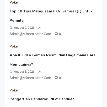
Poker
Top 10 Tips Menguasai PKV Games QQ untuk
Pemula
August 9, 2026
Admin@milaretreatnz.com
0
Poker
Apa Itu PKV Games Resmi dan Bagaimana Cara
Memulainya?
August 8, 2026
Admin@milaretreatnz.com
0
Poker
Pengertian Bandar66 PKV: Panduan