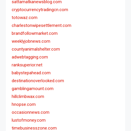
sattamatkanewsblog.com
cryptocurrencytradingcn.com
totowaz.com
charlestonwipesettlement.com
brandfollowmarket.com
weeklyjobnews.com
countyanimalshelter.com
adwebtagging.com
ranksuperior.net
babystepahead.com
destinationoverlooked.com
gamblingamount.com
hillclimbwax.com
hnopse.com
occasionnews.com
lustofmoney.com
timebusinesszone.com